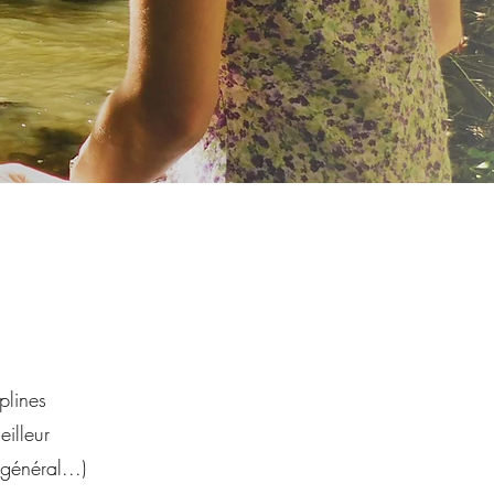
plines
eilleur
général...)