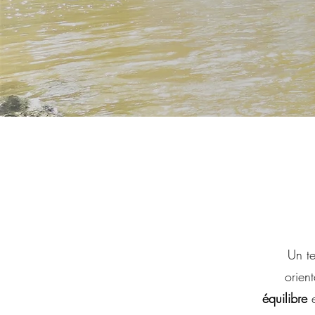
Un t
orien
équilibre